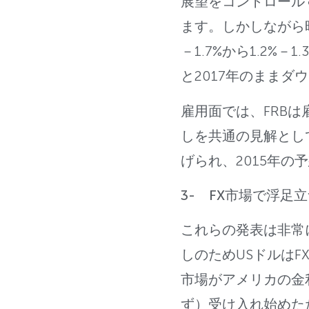
展望をコントロール
ます。しかしながら昨
－1.7%から1.2%
と2017年のままダ
雇用面では、FRB
しを共通の見解として
げられ、2015年の予想
3- FX市場で浮足立
これらの発表は非常
しのためUSドルはF
市場がアメリカの金
ず）受け入れ始めた