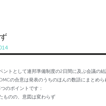
ABOUT INVEST DIVA
IS THIS LEGIT?
FREE 
ず
014
ベントとして連邦準備制度の2日間に及ぶ会議の結
FOMCの合意は発表のうちのほんの数語にまとめら
3つのポイントです：
したものの、意図は変わらず