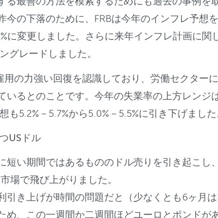
する最善の方法を模索するためにも過去の事例を
今の下落のために、FRBは今年のインフレ予想を9
－1.3%に変更しました。さらに来年インフレ計画に関
ウングレードしました。
は雇用の力強い回復を認識しており、労働セクター
いるとのことです。今年の失業率の上方レンジは6.1
も5.2%－5.7%から5.0%－5.5%に引き下げまし
つUSドル
に短い期間ではあるもののドル売りを引き起こし
X市場で飛び上がりました。
利引き上げが時間の問題だと（少なくとも6ヶ月は
ため、この一週間か二週間ほどユーロとポンドが