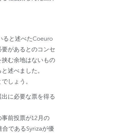
と述べたCoeuro
必要があるとのコンセ
を挟む余地はないもの
ると述べました。
とでしょう。
選出に必要な票を得る
事前投票が12月の
であるSyrizaが優