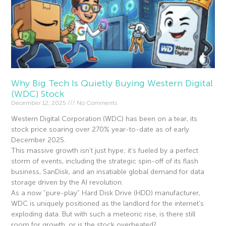
Why Big Tech Is Quietly Buying Western Digital
(WDC) Stock
December 12, 2025
No Comments
Western Digital Corporation (WDC) has been on a tear, its
stock price soaring over 270% year-to-date as of early
December 2025.
This massive growth isn’t just hype; it’s fueled by a perfect
storm of events, including the strategic spin-off of its flash
business, SanDisk, and an insatiable global demand for data
storage driven by the AI revolution.
As a now “pure-play” Hard Disk Drive (HDD) manufacturer,
WDC is uniquely positioned as the landlord for the internet’s
exploding data. But with such a meteoric rise, is there still
room for growth, or is the stock overheated?