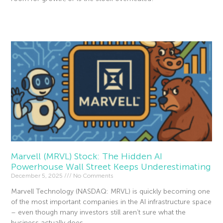
Read More »
Marvell (MRVL) Stock: The Hidden AI
Powerhouse Wall Street Keeps Underestimating
December 5, 2025
No Comments
Marvell Technology (NASDAQ: MRVL) is quickly becoming one
of the most important companies in the AI infrastructure space
– even though many investors still aren’t sure what the
business actually does.