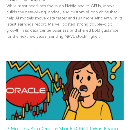
While most headlines focus on Nvidia and its GPUs, Marvell
builds the networking, optical, and custom silicon chips that
help AI models move data faster and run more efficiently. In its
latest earnings report, Marvell posted strong double-digit
growth in its data center business and shared bold guidance
for the next few years, sending MRVL stock higher.
Read More »
2 Months Ago Oracle Stock (ORCL) Was Flying