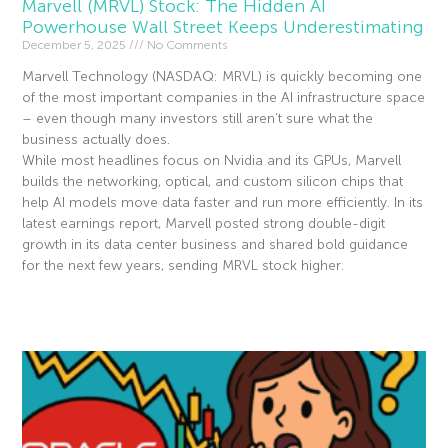
Marvell (MRVL) Stock: The Hidden AI
Powerhouse Wall Street Keeps Underestimating
December 5, 2025
No Comments
Marvell Technology (NASDAQ: MRVL) is quickly becoming one
of the most important companies in the AI infrastructure space
– even though many investors still aren’t sure what the
business actually does.
While most headlines focus on Nvidia and its GPUs, Marvell
builds the networking, optical, and custom silicon chips that
help AI models move data faster and run more efficiently. In its
latest earnings report, Marvell posted strong double-digit
growth in its data center business and shared bold guidance
for the next few years, sending MRVL stock higher.
Read More »