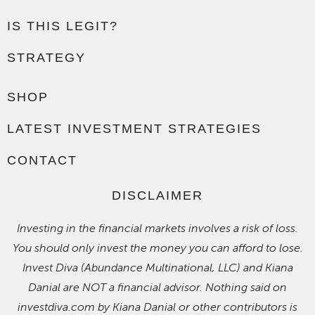
IS THIS LEGIT?
STRATEGY
SHOP
LATEST INVESTMENT STRATEGIES
CONTACT
DISCLAIMER
Investing in the financial markets involves a risk of loss.
You should only invest the money you can afford to lose.
Invest Diva (Abundance Multinational, LLC) and Kiana
Danial are NOT a financial advisor. Nothing said on
investdiva.com by Kiana Danial or other contributors is