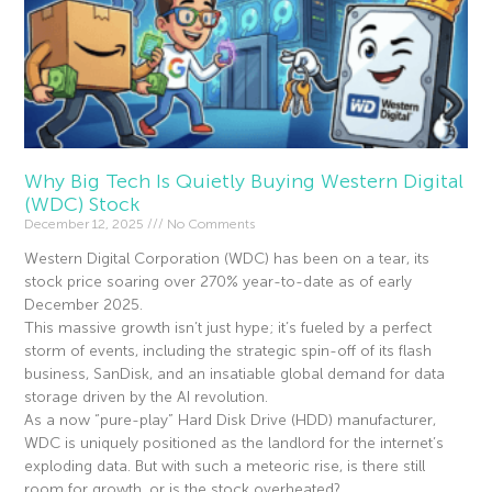
Why Big Tech Is Quietly Buying Western Digital
(WDC) Stock
December 12, 2025
No Comments
Western Digital Corporation (WDC) has been on a tear, its
stock price soaring over 270% year-to-date as of early
December 2025.
This massive growth isn’t just hype; it’s fueled by a perfect
storm of events, including the strategic spin-off of its flash
business, SanDisk, and an insatiable global demand for data
storage driven by the AI revolution.
As a now “pure-play” Hard Disk Drive (HDD) manufacturer,
WDC is uniquely positioned as the landlord for the internet’s
exploding data. But with such a meteoric rise, is there still
room for growth, or is the stock overheated?