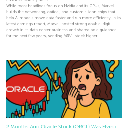
While most headlines focus on Nvidia and its GPUs, Marvell
builds the networking, optical, and custom silicon chips that
help AI models move data faster and run more efficiently. In its
latest earnings report, Marvell posted strong double-digit
growth in its data center business and shared bold guidance
for the next few years, sending MRVL stock higher.
Read More »
2 Months Ago Oracle Stock (ORCL) Was Flying