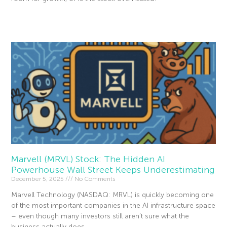
Read More »
Marvell (MRVL) Stock: The Hidden AI
Powerhouse Wall Street Keeps Underestimating
December 5, 2025
No Comments
Marvell Technology (NASDAQ: MRVL) is quickly becoming one
of the most important companies in the AI infrastructure space
– even though many investors still aren’t sure what the
business actually does.