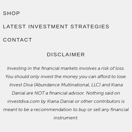
SHOP
LATEST INVESTMENT STRATEGIES
CONTACT
DISCLAIMER
Investing in the financial markets involves a risk of loss.
You should only invest the money you can afford to lose.
Invest Diva (Abundance Multinational, LLC) and Kiana
Danial are NOT a financial advisor. Nothing said on
investdiva.com by Kiana Danial or other contributors is
meant to be a recommendation to buy or sell any financial
instrument.