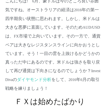
こんにちは
月、豪ドルは今のところ良い雰囲
!
6
気ですね。オーストラリアの経済は
年の第一
2016
四半期良い状態に思われます。しかし、米ドルは
大きな悪夢に直面しています。そのため
AUD/USD
は、
市場で上向いています。その一方で、通貨
FX
ペアは大きなレジスタンスラインに向かおうとし
ています。そう！一目の雲を上抜けるかどうかの
真っただ中にあるのです。米ドルは強さを取り戻
して再び通貨は下向きになるのでしょうか？
Invest
の
ダイヤモンド分析
をして、
年
月の取引
Diva
2016
6
戦略を練りましょう！
ＦＸは始めたばかり