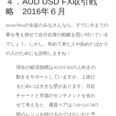
４．AUD USD FX取引戦
略 2016年６月
の生徒のみなさんなら、すでに今までの
Invest Diva
事を考え併せて自分自身の戦略を思い付いている
でしょう。しかし、初めて来た人や始めたばかり
の人のためにも説明しますね！
現在の経済指標は
の上向きの
AUD/USD
動きをサポートしていますが、上抜け
るためには大きな壁があります。月足
チャートと市場のセンチメントを合わ
せて考えると、通貨ペアは
から
の
.71
0.78
間のレンジを続けるのではないかと予