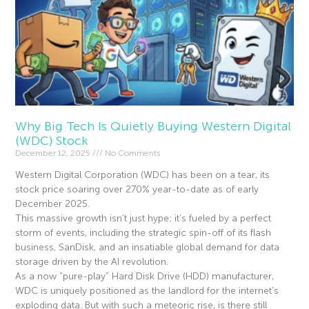
Why Big Tech Is Quietly Buying Western Digital
(WDC) Stock
December 12, 2025
No Comments
Western Digital Corporation (WDC) has been on a tear, its
stock price soaring over 270% year-to-date as of early
December 2025.
This massive growth isn’t just hype; it’s fueled by a perfect
storm of events, including the strategic spin-off of its flash
business, SanDisk, and an insatiable global demand for data
storage driven by the AI revolution.
As a now “pure-play” Hard Disk Drive (HDD) manufacturer,
WDC is uniquely positioned as the landlord for the internet’s
exploding data. But with such a meteoric rise, is there still