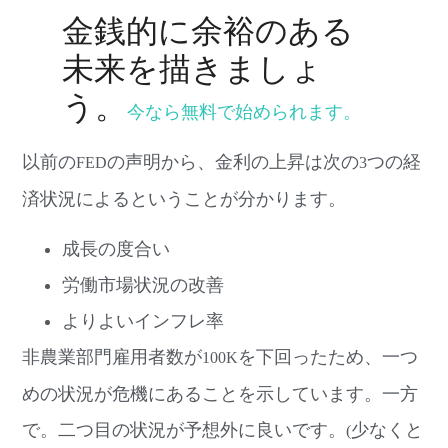
金銭的に余裕のある
未来を描きましょ
う。
今なら無料で始められます。
以前の
の声明から、金利の上昇は次の
つの経
FED
3
済状況によるということが分かります。
成長の度合い
労働市場状況の改善
よりよいインフレ率
非農業部門雇用者数が
を下回ったため、一つ
100K
めの状況が危機にあることを示しています。一方
で。二つ目の状況が予想外に良いです。
少なくと
(