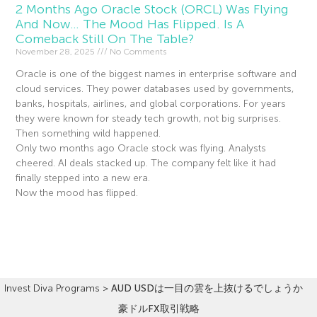
2 Months Ago Oracle Stock (ORCL) Was Flying
And Now… The Mood Has Flipped. Is A
Comeback Still On The Table?
November 28, 2025
No Comments
Oracle is one of the biggest names in enterprise software and
cloud services. They power databases used by governments,
banks, hospitals, airlines, and global corporations. For years
they were known for steady tech growth, not big surprises.
Then something wild happened.
Only two months ago Oracle stock was flying. Analysts
cheered. AI deals stacked up. The company felt like it had
finally stepped into a new era.
Now the mood has flipped.
Read More »
Invest Diva Programs
>
AUD USDは一目の雲を上抜けるでしょうか
豪ドルFX取引戦略