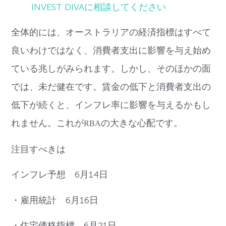
INVEST DIVAに相談してください
全体的には、オーストラリアの経済指標はすべて
良いわけではなく、消費者支出に影響を与え始め
ている兆しがみられます。しかし、そのほかの面
では、未だ健在です。賃金の低下と消費者支出の
低下が続くと、インフレ率に影響を与えるかもし
れません。これが
の大きな心配です。
RBA
注目すべきは
インフレ予想
6
月
14
日
・雇用統計
6
月
16
日
・住宅価格指標
6
月
21
日