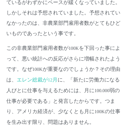
ているがわずかにペースが緩くなっていました。
しかしそれは予想されていました。予想されてい
なかったのは、非農業部門雇用者数がとてもひど
いものであったという事です。
この非農業部門雇用者数が
を下回った事によ
100K
って、悪い統計への反応がさらに増幅されたよう
です。なぜ
が重要なのでしょうか？その理由
100K
は、
エレン総裁が
月
に、「新たに労働力になる
12
人びとに仕事を与えるためには、月に
弱の
100.000
仕事が必要である」と発言したからです。つま
り、アメリカ経済が、少なくとも月に
の仕事
100K
を生み出す限り、問題はありません。