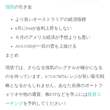
強気
の引き金
より良いオーストラリアの経済指標
月に
が金利上昇をしない
6
Fed
６月のアメリカ経済が予想よりも悪い
が一目の雲を上抜ける
AUS USD
まとめ
現状では、さらなる強気のシグナルが確かになる
のを待っています。
のレンジが良い取引戦
0.71-0.78
略となるかもしれません。あなた自身のポートフ
ォリオや他の通貨、株
などを学ぶには
投資コ
ETF
ーチング
を予約してください！