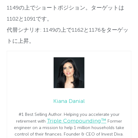
1149の上でショートポジション。ターゲットは
1102と1091です。
代替シナリオ: 1149の上で1162と1176をターゲッ
トに上昇。
Kiana Danial
#1 Best Selling Author. Helping you accelerate your
Triple Compounding™
retirement with
Former
engineer on a mission to help 1 million households take
control of their finances. Founder & CEO of Invest Diva.