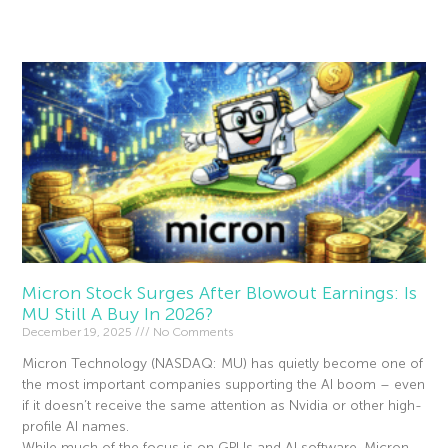
Read More »
Micron Stock Surges After Blowout Earnings: Is
MU Still A Buy In 2026?
December 19, 2025
No Comments
Micron Technology (NASDAQ: MU) has quietly become one of
the most important companies supporting the AI boom – even
if it doesn’t receive the same attention as Nvidia or other high-
profile AI names.
While much of the focus is on GPUs and AI software, Micron