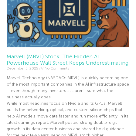
Marvell (MRVL) Stock: The Hidden AI
Powerhouse Wall Street Keeps Underestimating
December 5, 2025
No Comments
Marvell Technology (NASDAQ: MRVL) is quickly becoming one
of the most important companies in the AI infrastructure space
– even though many investors still aren’t sure what the
business actually does.
While most headlines focus on Nvidia and its GPUs, Marvell
builds the networking, optical, and custom silicon chips that
help AI models move data faster and run more efficiently. In its
latest earnings report, Marvell posted strong double-digit
growth in its data center business and shared bold guidance
for the next few years, sending MRVL stock higher.