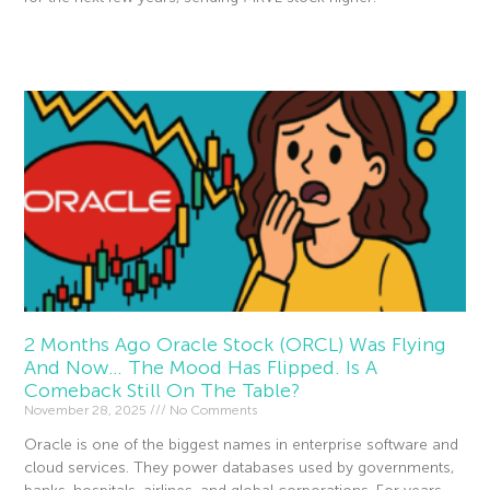
Read More »
2 Months Ago Oracle Stock (ORCL) Was Flying
And Now… The Mood Has Flipped. Is A
Comeback Still On The Table?
November 28, 2025
No Comments
Oracle is one of the biggest names in enterprise software and
cloud services. They power databases used by governments,