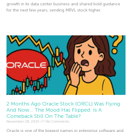
growth in its data center business and shared bold guidance
for the next few years, sending MRVL stock higher.
Read More »
2 Months Ago Oracle Stock (ORCL) Was Flying
And Now… The Mood Has Flipped. Is A
Comeback Still On The Table?
November 28, 2025
No Comments
Oracle is one of the biggest names in enterprise software and