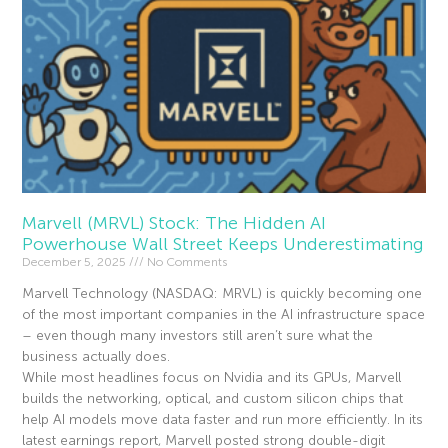
Marvell (MRVL) Stock: The Hidden AI
Powerhouse Wall Street Keeps Underestimating
December 5, 2025
No Comments
Marvell Technology (NASDAQ: MRVL) is quickly becoming one
of the most important companies in the AI infrastructure space
– even though many investors still aren’t sure what the
business actually does.
While most headlines focus on Nvidia and its GPUs, Marvell
builds the networking, optical, and custom silicon chips that
help AI models move data faster and run more efficiently. In its
latest earnings report, Marvell posted strong double-digit