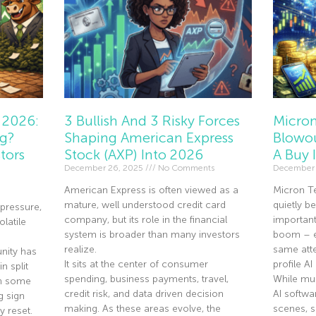
 2026:
3 Bullish And 3 Risky Forces
Micron
ng?
Shaping American Express
Blowou
tors
Stock (AXP) Into 2026
A Buy 
December 26, 2025
No Comments
December 
American Express is often viewed as a
Micron T
mature, well understood credit card
quietly 
pressure,
company, but its role in the financial
importan
olatile
system is broader than many investors
boom – ev
realize.
same atte
nity has
It sits at the center of consumer
profile A
n split
spending, business payments, travel,
While mu
th some
credit risk, and data driven decision
AI softwa
g sign
making. As these areas evolve, the
scenes, 
y reset.