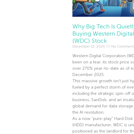
Why Big Tech Is Quietl
Buying Western Digita
(WDC) Stock
December 12, 2025
No Comment
Western Digital Corporation (W
been on a tear, its stock price s
over 270% year-to-date as of ea
December 2025.
This massive growth isn’t just hyp
fueled by a perfect storm of eve
including the strategic spin-off of
business, SanDisk, and an insati
global demand for data storage 
the AI revolution.
As a now “pure-play” Hard Disk 
(HDD) manufacturer, WDC is uni
positioned as the landlord for th