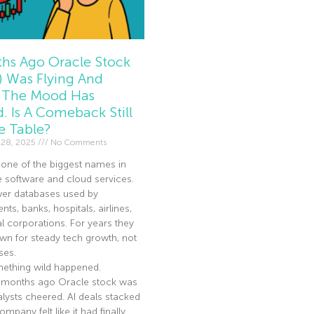
hs Ago Oracle Stock
 Was Flying And
The Mood Has
d. Is A Comeback Still
e Table?
 28, 2025
No Comments
 one of the biggest names in
e software and cloud services.
er databases used by
ts, banks, hospitals, airlines,
l corporations. For years they
n for steady tech growth, not
ses.
ething wild happened.
 months ago Oracle stock was
nalysts cheered. AI deals stacked
mpany felt like it had finally