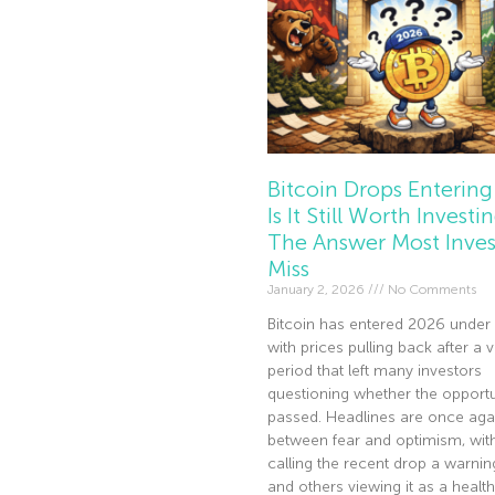
Bitcoin Drops Entering
Is It Still Worth Investi
The Answer Most Inves
Miss
January 2, 2026
No Comments
Bitcoin has entered 2026 under 
with prices pulling back after a v
period that left many investors
questioning whether the opportu
passed. Headlines are once agai
between fear and optimism, wi
calling the recent drop a warnin
and others viewing it as a health