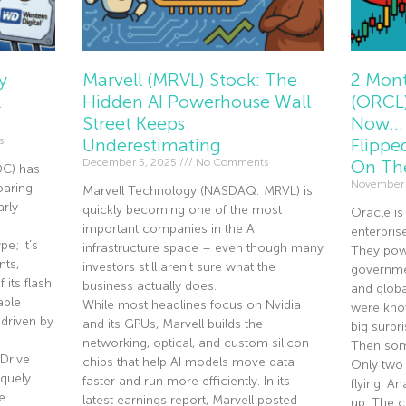
y
Marvell (MRVL) Stock: The
2 Mont
l
Hidden AI Powerhouse Wall
(ORCL)
Street Keeps
Now… 
s
Underestimating
Flippe
December 5, 2025
No Comments
On Th
DC) has
November
oaring
Marvell Technology (NASDAQ: MRVL) is
rly
quickly becoming one of the most
Oracle is
important companies in the AI
enterpris
e; it’s
infrastructure space – even though many
They pow
nts,
investors still aren’t sure what the
governmen
 its flash
business actually does.
and globa
able
While most headlines focus on Nvidia
were know
driven by
and its GPUs, Marvell builds the
big surpri
networking, optical, and custom silicon
Then som
Drive
chips that help AI models move data
Only two
quely
faster and run more efficiently. In its
flying. A
e
latest earnings report, Marvell posted
up. The co