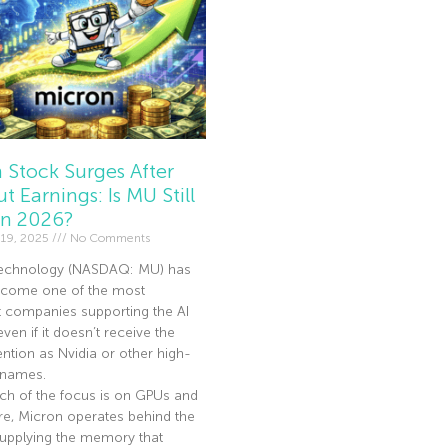
 Stock Surges After
t Earnings: Is MU Still
In 2026?
19, 2025
No Comments
echnology (NASDAQ: MU) has
become one of the most
t companies supporting the AI
en if it doesn’t receive the
ntion as Nvidia or other high-
I names.
ch of the focus is on GPUs and
re, Micron operates behind the
supplying the memory that