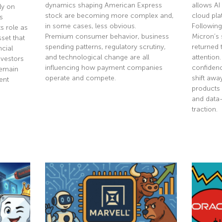
dynamics shaping American Express
allows AI
ly on
stock are becoming more complex and,
cloud pla
s
in some cases, less obvious.
Following
s role as
Premium consumer behavior, business
Micron’s 
sset that
spending patterns, regulatory scrutiny,
returned 
ncial
and technological change are all
attention
nvestors
influencing how payment companies
confidenc
remain
operate and compete.
shift aw
ent
products 
and data
Read More »
traction.
Read Mor