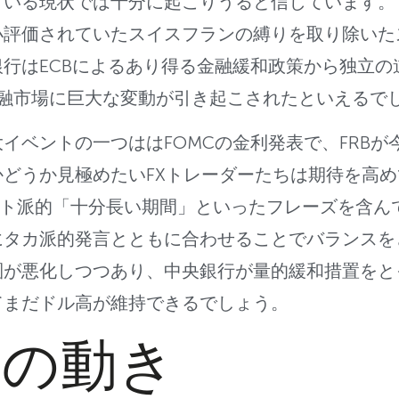
ている現状では十分に起こりうると信じています。
小評価されていたスイスフランの縛りを取り除いた
行はECBによるあり得る金融緩和政策から独立の
金融市場に巨大な変動が引き起こされたといえるで
イベントの一つははFOMCの金利発表で、FRBが
どうか見極めたいFXトレーダーたちは期待を高
ハト派的「十分長い期間」といったフレーズを含ん
にタカ派的発言とともに合わせることでバランスを
圏が悪化しつつあり、中央銀行が量的緩和措置をと
てまだドル高が維持できるでしょう。
ドの動き