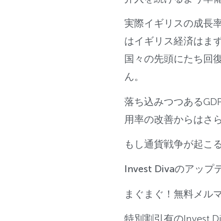
実際イギリスの成長
はイギリス経済はま
国々の先頭にたち回
ん。
落ち込みつつあるGD
用率の改善からはさ
もし通貨戦争が起こ
Invest Divaの
まぐまぐ！無料メル
特別割引有のInvest 