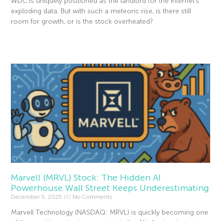
WDC is uniquely positioned as the landlord for the internet’s
exploding data. But with such a meteoric rise, is there still
room for growth, or is the stock overheated?
Read More »
Marvell (MRVL) Stock: The Hidden AI
Powerhouse Wall Street Keeps Underestimating
December 5, 2025
No Comments
Marvell Technology (NASDAQ: MRVL) is quickly becoming one