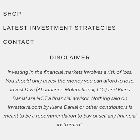
SHOP
LATEST INVESTMENT STRATEGIES
CONTACT
DISCLAIMER
Investing in the financial markets involves a risk of loss.
You should only invest the money you can afford to lose.
Invest Diva (Abundance Multinational, LLC) and Kiana
Danial are NOT a financial advisor. Nothing said on
investdiva.com by Kiana Danial or other contributors is
meant to be a recommendation to buy or sell any financial
instrument.