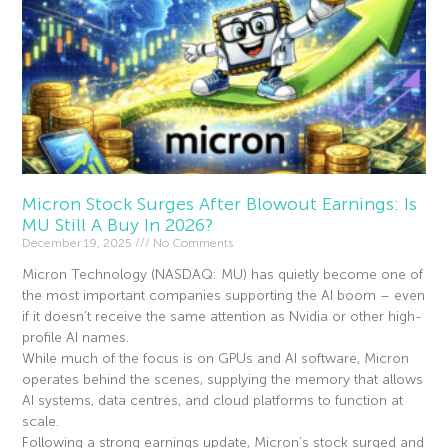
Micron Stock Surges After Blowout Earnings: Is
MU Still A Buy In 2026?
December 19, 2025
No Comments
Micron Technology (NASDAQ: MU) has quietly become one of
the most important companies supporting the AI boom – even
if it doesn’t receive the same attention as Nvidia or other high-
profile AI names.
While much of the focus is on GPUs and AI software, Micron
operates behind the scenes, supplying the memory that allows
AI systems, data centres, and cloud platforms to function at
scale.
Following a strong earnings update, Micron’s stock surged and