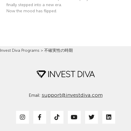
finally stepped into a new era.
Now the mood has flipped.
Read More »
Invest Diva Programs
>
不確実性の時期
support@investdiva.com
Email: