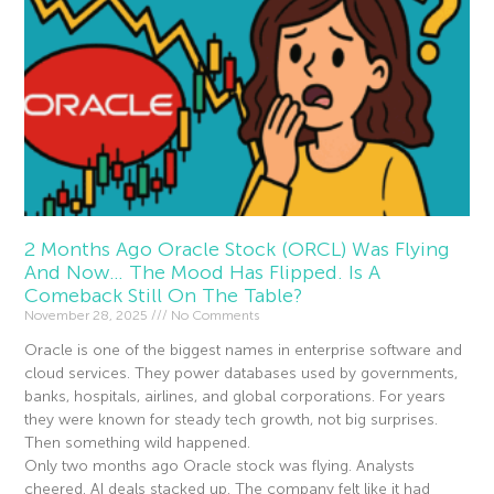
2 Months Ago Oracle Stock (ORCL) Was Flying
And Now… The Mood Has Flipped. Is A
Comeback Still On The Table?
November 28, 2025
No Comments
Oracle is one of the biggest names in enterprise software and
cloud services. They power databases used by governments,
banks, hospitals, airlines, and global corporations. For years
they were known for steady tech growth, not big surprises.
Then something wild happened.
Only two months ago Oracle stock was flying. Analysts
cheered. AI deals stacked up. The company felt like it had