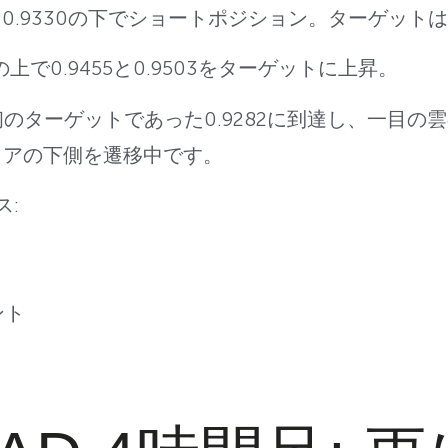
スメ: 0.9330の下でショートポジション。ターゲットは0
0の上で0.9455と0.9503をターゲットに上昇。
初のターゲットであった0.9282に到達し、一目の
リアの下側を遷移中です。
ス:
ント