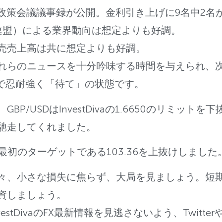
融政策会議議事録が公開。金利引き上げに9名中2名
業連盟）による業界動向は想定よりも好調。
売売上高は共に想定よりも好調。
れらのニュースを十分吟味する時間を与えられ、次の
まで忍耐強く「待て」の状態です。
BP/USDはInvestDivaの1.6650のリミット
馳走してくれました。
し、最初のターゲットである103.36を上抜けしました
々、小さな損失に焦らず、大局を見ましょう。短
資しましょう。
stDivaのFX最新情報を見逃さないよう、Twitterや