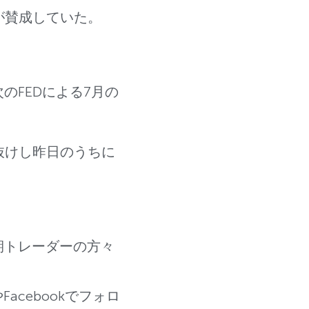
が賛成していた。
FEDによる7月の
を下抜けし昨日のうちに
。
期トレーダーの方々
Facebookでフォロ