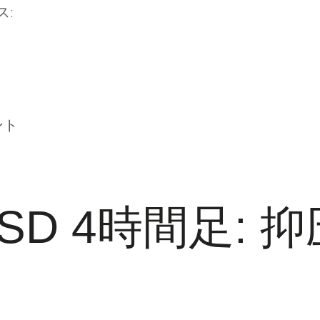
ス:
ント
USD 4時間足: 