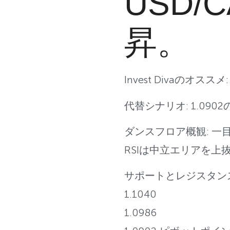
USD/
昇。
Invest Divaのオス
代替シナリオ: 1.090
ダンスフロア概観: 
RSIは中立エリアを上
サポートとレジスタン
1.1040
1.0986