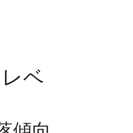
・レベ
下落傾向