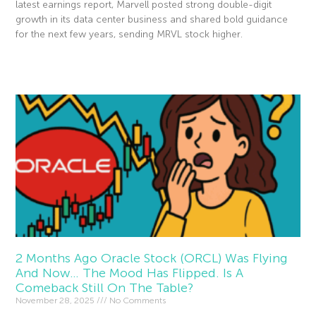
latest earnings report, Marvell posted strong double-digit
growth in its data center business and shared bold guidance
for the next few years, sending MRVL stock higher.
Read More »
2 Months Ago Oracle Stock (ORCL) Was Flying
And Now… The Mood Has Flipped. Is A
Comeback Still On The Table?
November 28, 2025
No Comments