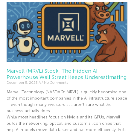
Marvell (MRVL) Stock: The Hidden AI
Powerhouse Wall Street Keeps Underestimating
December 5, 2025
No Comments
Marvell Technology (NASDAQ: MRVL) is quickly becoming one
of the most important companies in the AI infrastructure space
– even though many investors still aren’t sure what the
business actually does.
While most headlines focus on Nvidia and its GPUs, Marvell
builds the networking, optical, and custom silicon chips that
help AI models move data faster and run more efficiently. In its