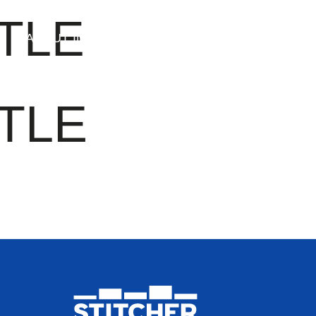
TLE
ABOUT INVEST DIVA
IS THIS LEGIT?
FREE 
TLE