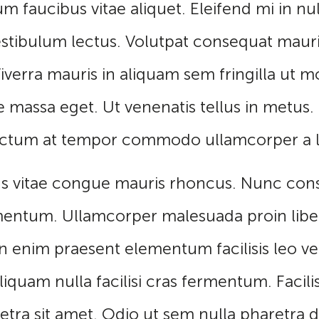
um faucibus vitae aliquet. Eleifend mi in nu
 vestibulum lectus. Volutpat consequat maur
iverra mauris in aliquam sem fringilla ut 
re massa eget. Ut venenatis tellus in metu
 dictum at tempor commodo ullamcorper a 
rsus vitae congue mauris rhoncus. Nunc con
ermentum. Ullamcorper malesuada proin lib
 enim praesent elementum facilisis leo vel f
iquam nulla facilisi cras fermentum. Facilisi
tra sit amet. Odio ut sem nulla pharetra d