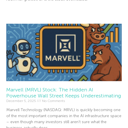
Read More »
Marvell (MRVL) Stock: The Hidden AI
Powerhouse Wall Street Keeps Underestimating
December 5, 2025
No Comments
Marvell Technology (NASDAQ: MRVL) is quickly becoming one
of the most important companies in the AI infrastructure space
– even though many investors still aren’t sure what the
business actually does.