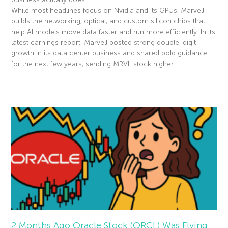
While most headlines focus on Nvidia and its GPUs, Marvell
builds the networking, optical, and custom silicon chips that
help AI models move data faster and run more efficiently. In its
latest earnings report, Marvell posted strong double-digit
growth in its data center business and shared bold guidance
for the next few years, sending MRVL stock higher.
Read More »
2 Months Ago Oracle Stock (ORCL) Was Flying