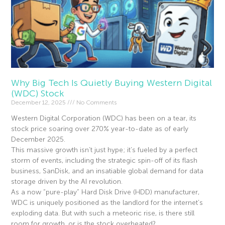
Why Big Tech Is Quietly Buying Western Digital
(WDC) Stock
December 12, 2025
No Comments
Western Digital Corporation (WDC) has been on a tear, its
stock price soaring over 270% year-to-date as of early
December 2025.
This massive growth isn’t just hype; it’s fueled by a perfect
storm of events, including the strategic spin-off of its flash
business, SanDisk, and an insatiable global demand for data
storage driven by the AI revolution.
As a now “pure-play” Hard Disk Drive (HDD) manufacturer,
WDC is uniquely positioned as the landlord for the internet’s
exploding data. But with such a meteoric rise, is there still
room for growth, or is the stock overheated?