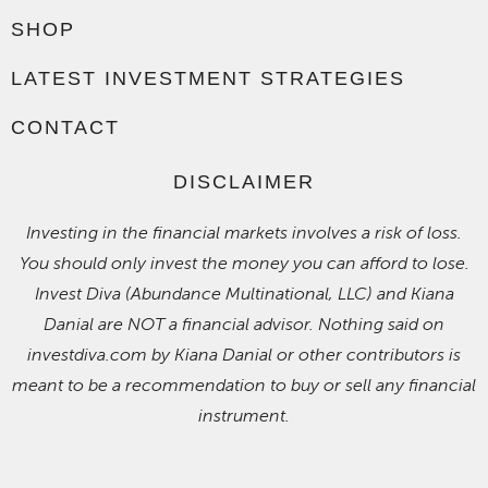
SHOP
LATEST INVESTMENT STRATEGIES
CONTACT
DISCLAIMER
Investing in the financial markets involves a risk of loss.
You should only invest the money you can afford to lose.
Invest Diva (Abundance Multinational, LLC) and Kiana
Danial are NOT a financial advisor. Nothing said on
investdiva.com by Kiana Danial or other contributors is
meant to be a recommendation to buy or sell any financial
instrument.